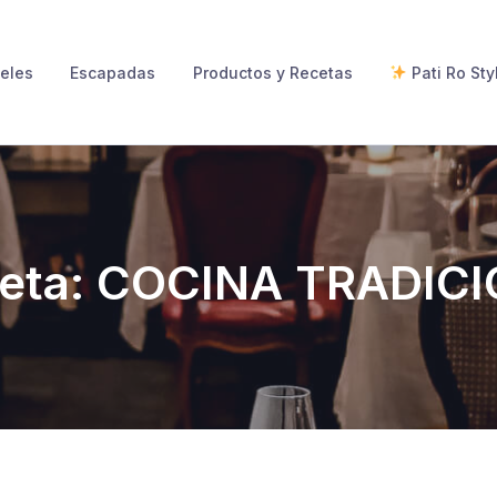
eles
Escapadas
Productos y Recetas
Pati Ro Sty
ueta:
COCINA TRADIC