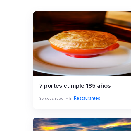
7 portes cumple 185 años
Restaurantes
35 secs read
In