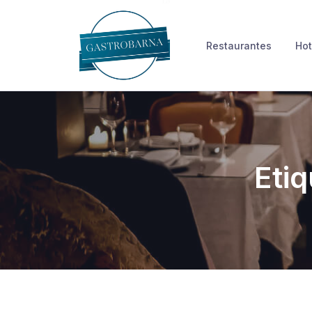
Skip
to
Restaurantes
Hot
content
Eti