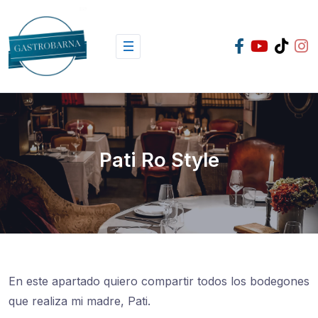
Skip
to
content
Pati Ro Style
En este apartado quiero compartir todos los bodegones
que realiza mi madre, Pati.