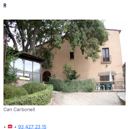
R
Can Carbonell
•
•
93 427 23 15