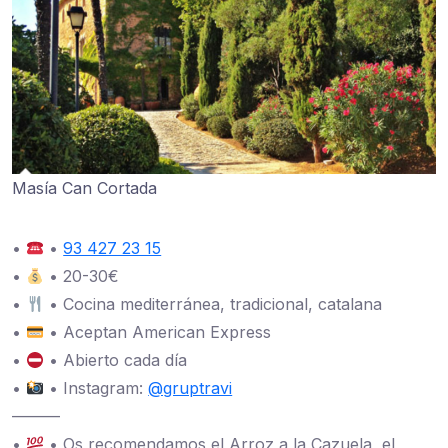
Masía Can Cortada
•
•
93 427 23 15
•
• 20-30€
•
• Cocina mediterránea, tradicional, catalana
•
• Aceptan American Express
•
• Abierto cada día
•
• Instagram:
@gruptravi
———
•
• Os recomendamos el Arroz a la Cazuela, el