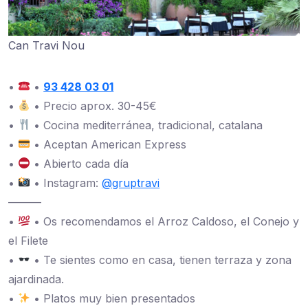
Can Travi Nou
•
•
93 428 03 01
•
• Precio aprox. 30-45€
•
• Cocina mediterránea, tradicional, catalana
•
• Aceptan American Express
•
• Abierto cada día
•
• Instagram:
@gruptravi
———
•
• Os recomendamos el Arroz Caldoso, el Conejo y
el Filete
•
• Te sientes como en casa, tienen terraza y zona
ajardinada.
•
• Platos muy bien presentados