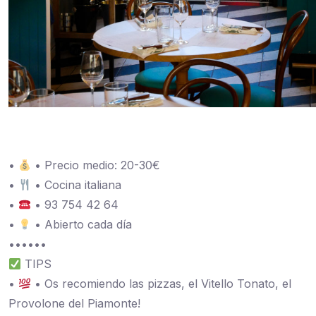
•
• Precio medio: 20-30€
•
• Cocina italiana
•
• 93 754 42 64
•
• Abierto cada día
••••••
TIPS
•
• Os recomiendo las pizzas, el Vitello Tonato, el
Provolone del Piamonte!