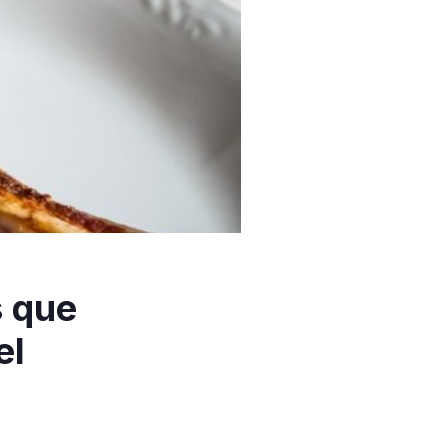
s que
el