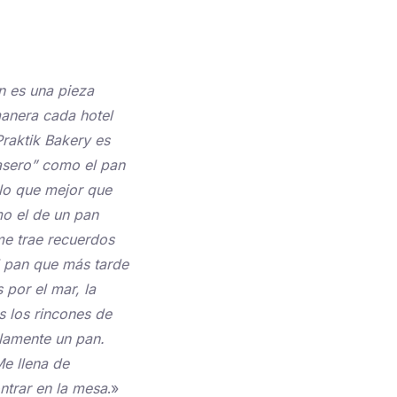
n es una pieza
 manera cada hotel
Praktik Bakery es
casero” como el pan
llo que mejor que
o el de un pan
me trae recuerdos
l pan que más tarde
por el mar, la
s los rincones de
llamente un pan.
Me llena de
ntrar en la mesa
.»