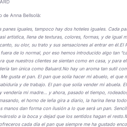
UARD
o de Anna Bellsolà:
 panes iguales, tampoco hay dos hoteles iguales. Cada pa
asi artística, llena de texturas, colores, formas, y de igual
anto, su olor, su trato y sus sensaciones al entrar en él.El 
, fuera de lo normal, por eso hemos introducido algo tan “
ara que nuestros clientes se sientan como en casa, y para e
ería tan única como Baluard.No hay un aroma tan sutil com
 Me gusta el pan. El pan que solía hacer mi abuelo, el que 
biduría y de trabajo. El pan que solía vender mi abuela. E
y vendería mi madre… y ahora, pasado el tiempo, rodeados 
sando, el horno de leña gira a diario, la harina llena todo
as manos dan forma con ilusión a lo que será un pan. Senci
levároslo a la boca y dejad que los sentidos hagan el resto.
 ofreceros cada día el pan que siempre me ha gustado enco