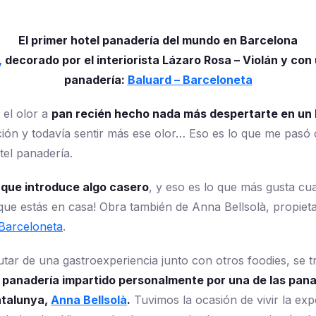
El primer hotel panadería del mundo en Barcelona
,
decorado por el interiorista Lázaro Rosa – Violán y con 
panadería:
Baluard – Barceloneta
 el olor a
pan recién hecho nada más despertarte en un 
ación y todavía sentir más ese olor… Eso es lo que me pas
tel panadería.
 que introduce algo casero
, y eso es lo que más gusta cu
que estás en casa! Obra también de Anna Bellsolà, propietar
Barceloneta
.
utar de una gastroexperiencia junto con otros foodies, se t
de panadería impartido personalmente por una de las pa
atalunya,
Anna Bellsolà
.
Tuvimos la ocasión de vivir la exp