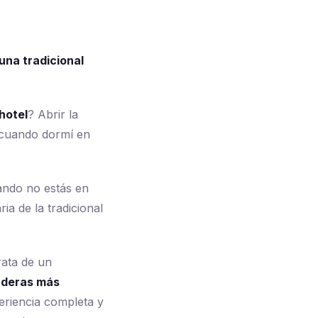
una tradicional
hotel
? Abrir la
ó cuando dormí en
ando no estás en
ia de la tradicional
rata de un
naderas más
eriencia completa y