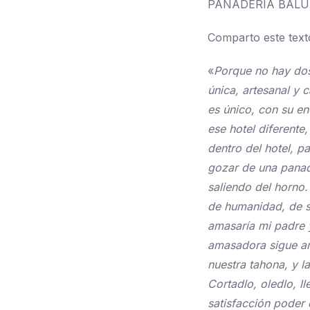
PANADERIA BAL
Comparto este text
«
Porque no hay dos
única, artesanal y c
es único, con su enc
ese hotel diferente
dentro del hotel, p
gozar de una panad
saliendo del horno.
de humanidad, de sa
amasaría mi padre 
amasadora sigue ama
nuestra tahona, y l
Cortadlo, oledlo, l
satisfacción poder