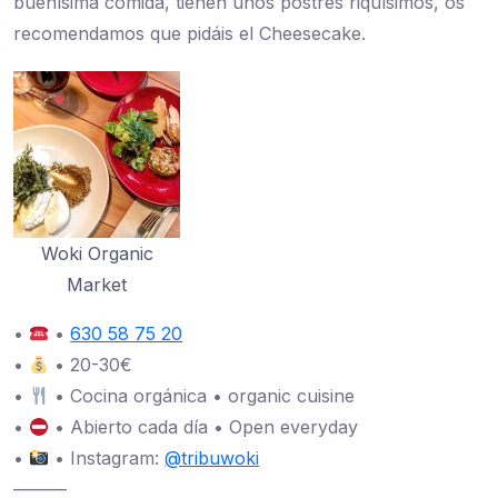
buenísima comida, tienen unos postres riquísimos, os
recomendamos que pidáis el Cheesecake.
Woki Organic
Market
•
•
630 58 75 20
•
• 20-30€
•
• Cocina orgánica • organic cuisine
•
• Abierto cada día • Open everyday
•
• Instagram:
@tribuwoki
———