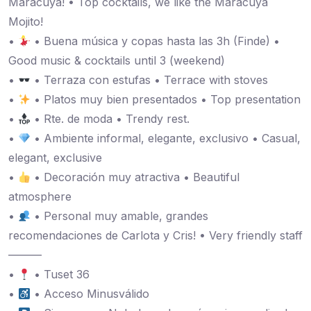
Maracuyá! • Top cocktails, we like the Maracuya
Mojito!
•
• Buena música y copas hasta las 3h (Finde) •
Good music & cocktails until 3 (weekend)
•
• Terraza con estufas • Terrace with stoves
•
• Platos muy bien presentados • Top presentation
•
• Rte. de moda • Trendy rest.
•
• Ambiente informal, elegante, exclusivo • Casual,
elegant, exclusive
•
• Decoración muy atractiva • Beautiful
atmosphere
•
• Personal muy amable, grandes
recomendaciones de Carlota y Cris! • Very friendly staff
———
•
• Tuset 36
•
• Acceso Minusválido