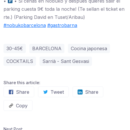
•
• Si cenas en Nobuko y después quieres salir el
parking cuesta 9€ toda la noche! (Te sellan el ticket en
rte.) (Parking David en Tuset/Aribau)
#nobukobarcelona
#gastrobarna
30-45€
BARCELONA
Cocina japonesa
COCKTAILS
Sarrià - Sant Gesvasi
Share this article:
Share
Tweet
Share
Copy
Next Post: