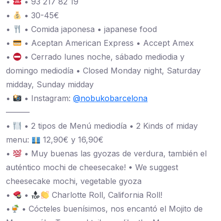
•
• 93 217 82 19
•
• 30-45€
•
• Comida japonesa • japanese food
•
• Aceptan American Express • Accept Amex
•
• Cerrado lunes noche, sábado mediodia y
domingo mediodía • Closed Monday night, Saturday
midday, Sunday midday
•
• Instagram:
@nobukobarcelona
———
•
• 2 tipos de Menú mediodía • 2 Kinds of miday
menu:
12,90€ y 16,90€
•
• Muy buenas las gyozas de verdura, también el
auténtico mochi de cheesecake! • We suggest
cheesecake mochi, vegetable gyoza
•
•
Charlotte Roll, California Roll!
•
• Cócteles buenísimos, nos encantó el Mojito de