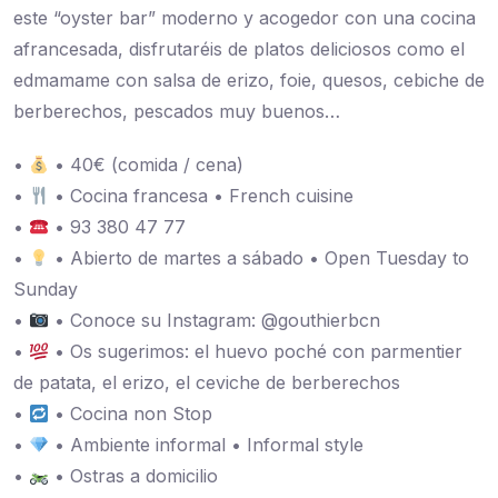
este “oyster bar” moderno y acogedor con una cocina
afrancesada, disfrutaréis de platos deliciosos como el
edmamame con salsa de erizo, foie, quesos, cebiche de
berberechos, pescados muy buenos…
•
• 40€ (comida / cena)
•
• Cocina francesa • French cuisine
•
• 93 380 47 77
•
• Abierto de martes a sábado • Open Tuesday to
Sunday
•
• Conoce su Instagram: @gouthierbcn
•
• Os sugerimos: el huevo poché con parmentier
de patata, el erizo, el ceviche de berberechos
•
• Cocina non Stop
•
• Ambiente informal • Informal style
•
• Ostras a domicilio