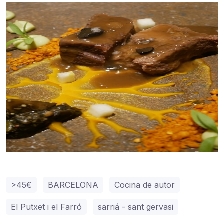
>45€
BARCELONA
Cocina de autor
El Putxet i el Farró
sarriá - sant gervasi