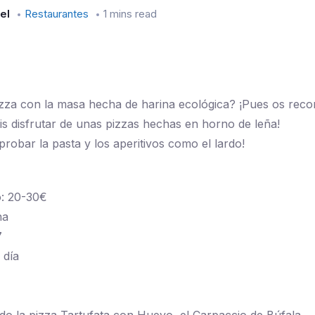
el
Restaurantes
1 mins read
zza con la masa hecha de harina ecológica? ¡Pues os rec
is disfrutar de unas pizzas hechas en horno de leña!
robar la pasta y los aperitivos como el lardo!
o: 20-30€
na
7
 día