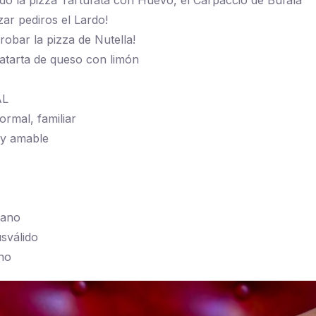
o la pizza Tartufata con Huevo, el Carpaccio de Búfala
r pediros el Lardo!
obar la pizza de Nutella!
tarta de queso con limón
AL
ormal, familiar
y amable
cano
sválido
no