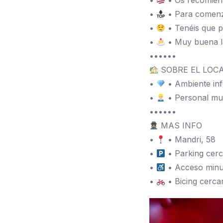
•
• Os recomiend
•
• Para comenza
•
• Tenéis que pr
•
• Muy buena la
••••••
SOBRE EL LOC
•
• Ambiente inf
•
• Personal mu
••••••
MAS INFO
•
• Mandri, 58
•
• Parking cer
•
• Acceso minu
•
• Bicing cerca