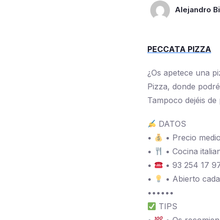
Alejandro Bi
PECCATA PIZZA
¿Os apetece una pi
Pizza, donde podré
Tampoco dejéis de p
DATOS
•
• Precio medi
•
• Cocina italia
•
• 93 254 17 9
•
• Abierto cada
••••••
TIPS