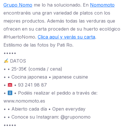
Grupo Nomo
me lo ha solucionado. En
Nomomoto
encontraréis una gran variedad de platos con los
mejores productos. Además todas las verduras que
ofrecen en su carta proceden de su huerto ecológico
#HuertoNomo.
Clica aquí y verás su carta
.
Estilismo de las fotos by Pati Ro.
•••••
DATOS
• • 25-35€ (comida / cena)
• • Cocina japonesa • japanese cuisine
•
• 93 241 98 87
•
• Podéis realizar el pedido a través de:
www.nomomoto.es
• • Abierto cada día • Open everyday
• • Conoce su Instagram: @gruponomo
•••••