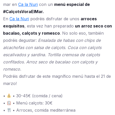
mar en
Ca la Nuri
con un
menú especial de
#CalçotsVoraElMar.
En
Ca la Nuri
podréis disfrutar de unos
arroces
exquisitos
, esta vez han preparado
un arroz seco con
bacalao, calçots y romesco
. No solo eso, también
podréis degustar:
Ensalada de habas con chips de
alcachofas con salsa de calçots. Coca con calçots
escalivados y sardina. Tortilla cremosa de calçots
confitados. Arroz seco de bacalao con calçots y
romesco.
Podréis disfrutar de este magnífico menú hasta el 21 de
marzo!
•
• 30-45€ (comida / cena)
•
• Menú calçots: 30€
•
• Arroces, comida mediterránea