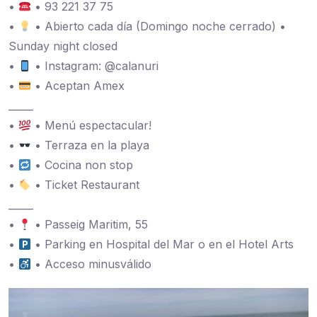
•
• 93 221 37 75
•
• Abierto cada día (Domingo noche cerrado) •
Sunday night closed
•
• Instagram: @calanuri
•
• Aceptan Amex
_____
•
• Menú espectacular!
•
• Terraza en la playa
•
• Cocina non stop
•
• Ticket Restaurant
_____
•
• Passeig Maritim, 55
•
• Parking en Hospital del Mar o en el Hotel Arts
•
• Acceso minusválido