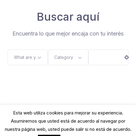
Buscar aquí
Encuentra lo que mejor encaja con tu interés
Location
Category
Esta web utiliza cookies para mejorar su experiencia.
Asumiremos que usted está de acuerdo al navegar por
nuestra página web, usted puede salir si no está de acuerdo.